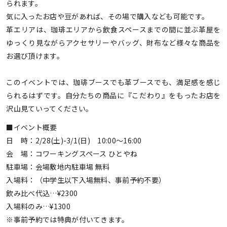
られます。
気に入ったお店や豆があれば、その場で購入なども可能です。
革エリアは、珈琲エリアから飲食スペースまでの間に並ぶ革屋を
ゆっくり見ながらアクセサリーやバッグ、財布など様々な商品を
お選び頂けます。
このイベントでは、珈琲ブースでも革ブースでも、満足感を感じ
られるはずです。自分たちの商品に『こだわり』をもったお店を
沢山見ていってください。
■イベント概要
日 時：2/28(土)-3/1(日) 10:00～16:00
会 場：コワーキングスペース ひとやね
駐車場：会場敷地内駐車場 無料
入場料：（中学生以下入場無料、事前予約不要）
飲み比べ代込…¥2300
入場料のみ…¥1300
※事前予約では特典が付いてきます。