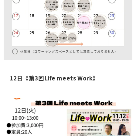
12日《第3回Life meets Work》